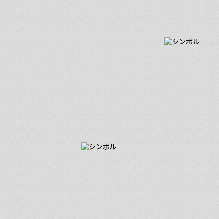
■ 超戦ストーリー
窓の外が真っ暗になるまで…
試行錯誤を重ねたLP制作